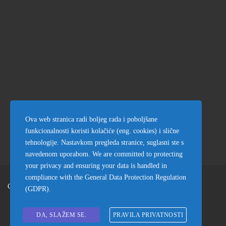
Vila Ban Orašac
Ova web stranica radi boljeg rada i poboljšane
5.000€ per month
funkcionalnosti koristi kolačiće (eng. cookies) i slične
tehnologije. Nastavkom pregleda stranice, suglasni ste s
navedenom uporabom. We are committed to protecting
your privacy and ensuring your data is handled in
compliance with the
General Data Protection Regulation
Copyright © Almisum.hr 2022
(GDPR)
.
Uvjeti & Pravila Korištenja
Politika Privatnosti
DA, SLAŽEM SE.
PRAVILA PRIVATNOSTI