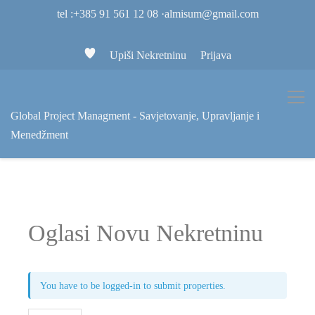
tel :+385 91 561 12 08
·
almisum@gmail.com
Upiši Nekretninu
Prijava
Global Project Managment - Savjetovanje, Upravljanje i
Menedžment
Oglasi Novu Nekretninu
You have to be logged-in to submit properties.